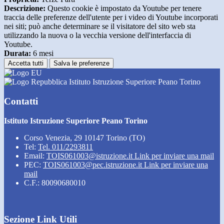
Descrizione:
Questo cookie è impostato da Youtube per tenere
traccia delle preferenze dell'utente per i video di Youtube incorporati
nei siti; può anche determinare se il visitatore del sito web sta
utilizzando la nuova o la vecchia versione dell'interfaccia di
Youtube.
Durata:
6 mesi
Accetta tutti
Salva le preferenze
Istituto Istruzione Superiore Peano Torino
Contatti
Istituto Istruzione Superiore Peano Torino
Corso Venezia, 29 10147 Torino (TO)
Tel:
Tel. 011/2293811
Email:
TOIS061003@istruzione.it
Link per inviare una mail
PEC:
TOIS061003@pec.istruzione.it
Link per inviare una
mail
C.F.: 80090680010
Sezione Link Utili