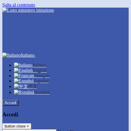
Salta al contenuto
Italiano
Italiano
English
Français
Español
中文
Română
Accedi
Accedi
button close
×