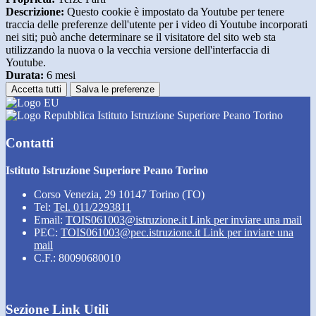
Descrizione:
Questo cookie è impostato da Youtube per tenere
traccia delle preferenze dell'utente per i video di Youtube incorporati
nei siti; può anche determinare se il visitatore del sito web sta
utilizzando la nuova o la vecchia versione dell'interfaccia di
Youtube.
Durata:
6 mesi
Accetta tutti
Salva le preferenze
Istituto Istruzione Superiore Peano Torino
Contatti
Istituto Istruzione Superiore Peano Torino
Corso Venezia, 29 10147 Torino (TO)
Tel:
Tel. 011/2293811
Email:
TOIS061003@istruzione.it
Link per inviare una mail
PEC:
TOIS061003@pec.istruzione.it
Link per inviare una
mail
C.F.: 80090680010
Sezione Link Utili