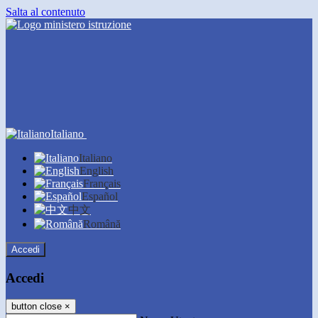
Salta al contenuto
Italiano
Italiano
English
Français
Español
中文
Română
Accedi
Accedi
button close
×