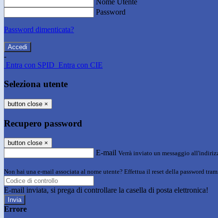
Nome Utente
Password
Password dimenticata?
-
Entra con SPID
Entra con CIE
Seleziona utente
button close
×
Recupero password
button close
×
E-mail
Verrà inviato un messaggio all'indirizz
Non hai una e-mail associata al nome utente? Effettua il reset della password tram
E-mail inviata, si prega di controllare la casella di posta elettronica!
Errore