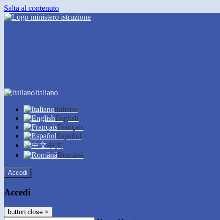
Salta al contenuto
Italiano
Italiano
English
Français
Español
中文
Română
Accedi
Accedi
button close
×