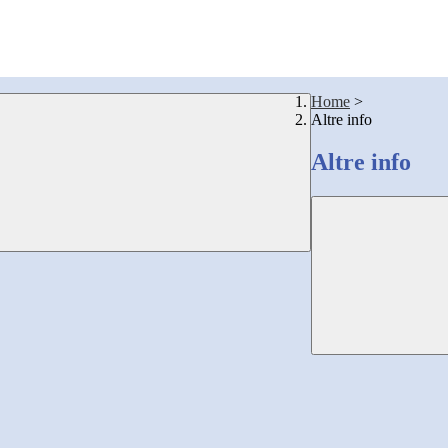
Home
>
Altre info
Altre info