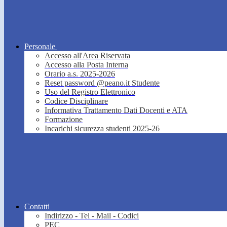
Personale
Accesso all'Area Riservata
Accesso alla Posta Interna
Orario a.s. 2025-2026
Reset password @peano.it Studente
Uso del Registro Elettronico
Codice Disciplinare
Informativa Trattamento Dati Docenti e ATA
Formazione
Incarichi sicurezza studenti 2025-26
Contatti
Indirizzo - Tel - Mail - Codici
PEC