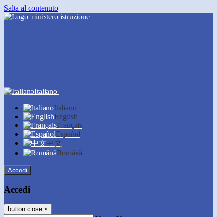
Salta al contenuto
Italiano
Italiano
English
Français
Español
中文
Română
Accedi
Accedi
button close
×