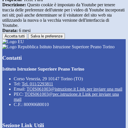
Descrizione:
Questo cookie è impostato da Youtube per tenere
traccia delle preferenze dell'utente per i video di Youtube incorporati
nei siti; può anche determinare se il visitatore del sito web sta
utilizzando la nuova o la vecchia versione dell'interfaccia di
Youtube.
Durata:
6 mesi
Accetta tutti
Salva le preferenze
Istituto Istruzione Superiore Peano Torino
Contatti
Istituto Istruzione Superiore Peano Torino
Corso Venezia, 29 10147 Torino (TO)
Tel:
Tel. 011/2293811
Email:
TOIS061003@istruzione.it
Link per inviare una mail
PEC:
TOIS061003@pec.istruzione.it
Link per inviare una
mail
C.F.: 80090680010
Sezione Link Utili