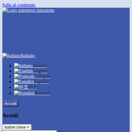
Salta al contenuto
Italiano
Italiano
English
Français
Español
中文
Română
Accedi
Accedi
button close
×