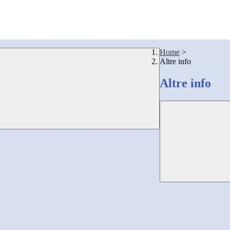
Home
>
Altre info
Altre info