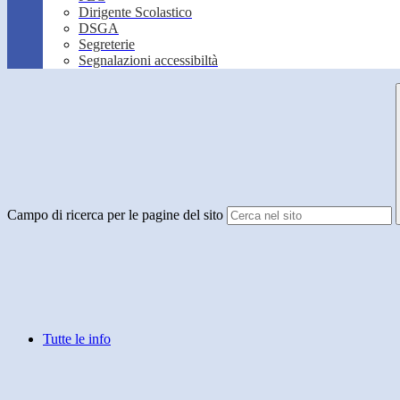
Dirigente Scolastico
DSGA
Segreterie
Segnalazioni accessibiltà
Campo di ricerca per le pagine del sito
Tutte le info