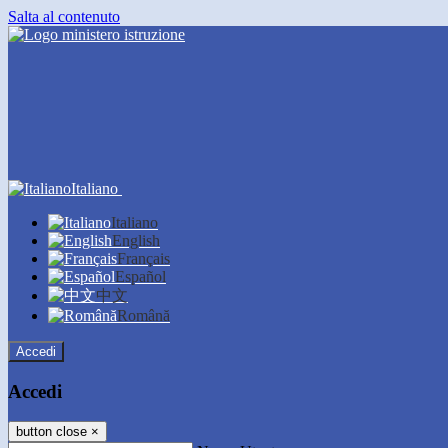
Salta al contenuto
Italiano
Italiano
English
Français
Español
中文
Română
Accedi
Accedi
button close
×