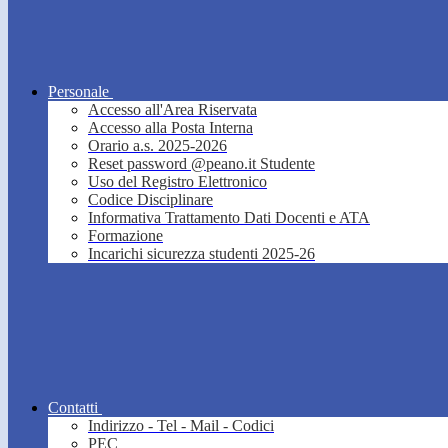
Personale
Accesso all'Area Riservata
Accesso alla Posta Interna
Orario a.s. 2025-2026
Reset password @peano.it Studente
Uso del Registro Elettronico
Codice Disciplinare
Informativa Trattamento Dati Docenti e ATA
Formazione
Incarichi sicurezza studenti 2025-26
Contatti
Indirizzo - Tel - Mail - Codici
PEC