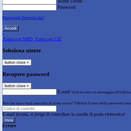
Nome Utente
Password
Password dimenticata?
-
Entra con SPID
Entra con CIE
Seleziona utente
button close
×
Recupero password
button close
×
E-mail
Verrà inviato un messaggio all'indirizz
Non hai una e-mail associata al nome utente? Effettua il reset della password tram
E-mail inviata, si prega di controllare la casella di posta elettronica!
Errore