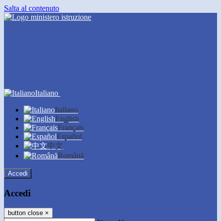
Salta al contenuto
Italiano
Italiano
English
Français
Español
中文
Română
Accedi
Accedi
button close
×