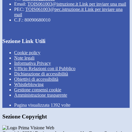
Email:
TOIS061003@istruzione.it
Link per inviare una mail
PEC:
TOIS061003@pec.istruzione.it
Link per inviare una
mail
C.F.: 80090680010
Sezione Link Utili
Cookie policy
Note legali
Informativa Privacy
Ufficio Relazioni con il Pubblico
Dichiarazione di accessibilità
Obiettivi di accessibilità
Whistleblowing
Gestione consensi cookie
Amministrazione trasparente
Pagina visualizzata
1392
volte
Sezione Copyright