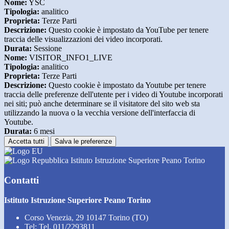
Nome:
YSC
Tipologia:
analitico
Proprieta:
Terze Parti
Descrizione:
Questo cookie è impostato da YouTube per tenere
traccia delle visualizzazioni dei video incorporati.
Durata:
Sessione
Nome:
VISITOR_INFO1_LIVE
Tipologia:
analitico
Proprieta:
Terze Parti
Descrizione:
Questo cookie è impostato da Youtube per tenere
traccia delle preferenze dell'utente per i video di Youtube incorporati
nei siti; può anche determinare se il visitatore del sito web sta
utilizzando la nuova o la vecchia versione dell'interfaccia di
Youtube.
Durata:
6 mesi
Accetta tutti
Salva le preferenze
Istituto Istruzione Superiore Peano Torino
Contatti
Istituto Istruzione Superiore Peano Torino
Corso Venezia, 29 10147 Torino (TO)
Tel:
Tel. 011/2293811