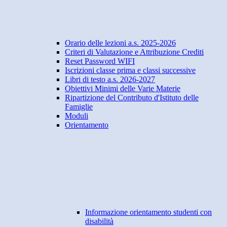
Orario delle lezioni a.s. 2025-2026
Criteri di Valutazione e Attribuzione Crediti
Reset Password WIFI
Iscrizioni classe prima e classi successive
Libri di testo a.s. 2026-2027
Obiettivi Minimi delle Varie Materie
Ripartizione del Contributo d'Istituto delle
Famiglie
Moduli
Orientamento
Informazione orientamento studenti con
disabilità