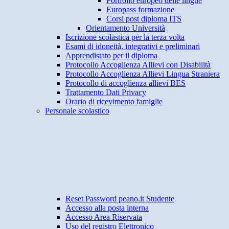
Portfolio europeo delle lingue
Europass formazione
Corsi post diploma ITS
Orientamento Università
Iscrizione scolastica per la terza volta
Esami di idoneità, integrativi e preliminari
Apprendistato per il diploma
Protocollo Accoglienza Allievi con Disabilità
Protocollo Accoglienza Allievi Lingua Straniera
Protocollo di accoglienza allievi BES
Trattamento Dati Privacy
Orario di ricevimento famiglie
Personale scolastico
Reset Password peano.it Studente
Accesso alla posta interna
Accesso Area Riservata
Uso del registro Elettronico