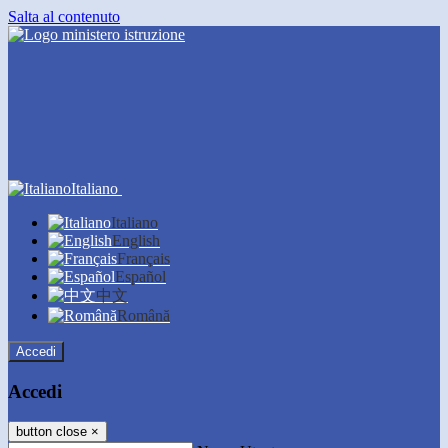
Salta al contenuto
Italiano
Italiano
English
Français
Español
中文
Română
Accedi
Accedi
button close
×