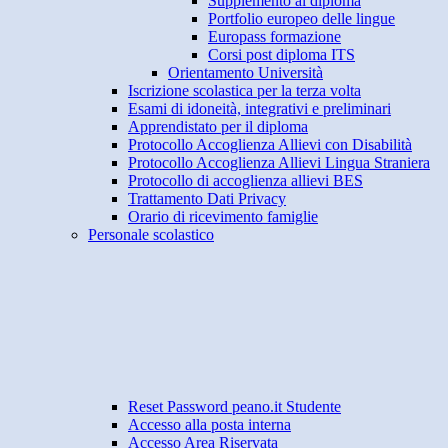
Supplemento al diploma
Portfolio europeo delle lingue
Europass formazione
Corsi post diploma ITS
Orientamento Università
Iscrizione scolastica per la terza volta
Esami di idoneità, integrativi e preliminari
Apprendistato per il diploma
Protocollo Accoglienza Allievi con Disabilità
Protocollo Accoglienza Allievi Lingua Straniera
Protocollo di accoglienza allievi BES
Trattamento Dati Privacy
Orario di ricevimento famiglie
Personale scolastico
Reset Password peano.it Studente
Accesso alla posta interna
Accesso Area Riservata