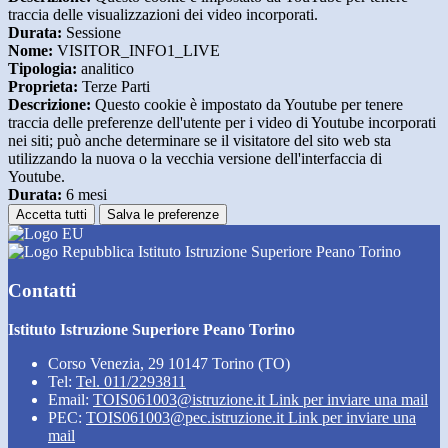
traccia delle visualizzazioni dei video incorporati.
Durata:
Sessione
Nome:
VISITOR_INFO1_LIVE
Tipologia:
analitico
Proprieta:
Terze Parti
Descrizione:
Questo cookie è impostato da Youtube per tenere
traccia delle preferenze dell'utente per i video di Youtube incorporati
nei siti; può anche determinare se il visitatore del sito web sta
utilizzando la nuova o la vecchia versione dell'interfaccia di
Youtube.
Durata:
6 mesi
Accetta tutti
Salva le preferenze
Istituto Istruzione Superiore Peano Torino
Contatti
Istituto Istruzione Superiore Peano Torino
Corso Venezia, 29 10147 Torino (TO)
Tel:
Tel. 011/2293811
Email:
TOIS061003@istruzione.it
Link per inviare una mail
PEC:
TOIS061003@pec.istruzione.it
Link per inviare una
mail