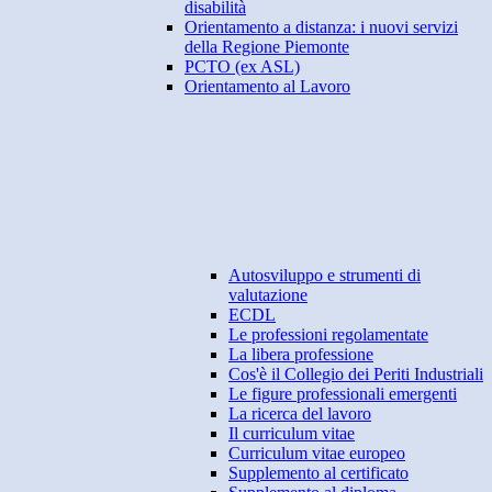
disabilità
Orientamento a distanza: i nuovi servizi
della Regione Piemonte
PCTO (ex ASL)
Orientamento al Lavoro
Autosviluppo e strumenti di
valutazione
ECDL
Le professioni regolamentate
La libera professione
Cos'è il Collegio dei Periti Industriali
Le figure professionali emergenti
La ricerca del lavoro
Il curriculum vitae
Curriculum vitae europeo
Supplemento al certificato