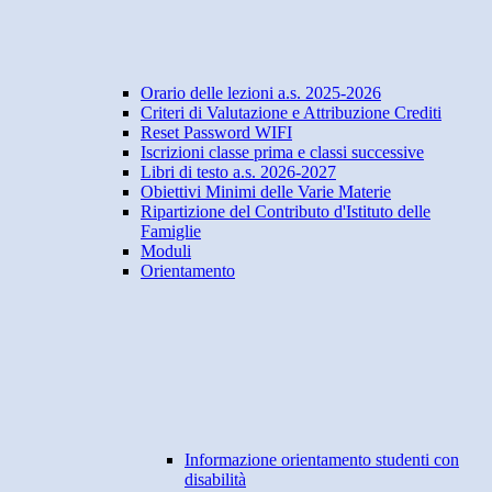
Orario delle lezioni a.s. 2025-2026
Criteri di Valutazione e Attribuzione Crediti
Reset Password WIFI
Iscrizioni classe prima e classi successive
Libri di testo a.s. 2026-2027
Obiettivi Minimi delle Varie Materie
Ripartizione del Contributo d'Istituto delle
Famiglie
Moduli
Orientamento
Informazione orientamento studenti con
disabilità