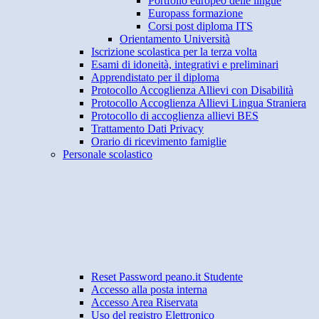
Portfolio europeo delle lingue
Europass formazione
Corsi post diploma ITS
Orientamento Università
Iscrizione scolastica per la terza volta
Esami di idoneità, integrativi e preliminari
Apprendistato per il diploma
Protocollo Accoglienza Allievi con Disabilità
Protocollo Accoglienza Allievi Lingua Straniera
Protocollo di accoglienza allievi BES
Trattamento Dati Privacy
Orario di ricevimento famiglie
Personale scolastico
Reset Password peano.it Studente
Accesso alla posta interna
Accesso Area Riservata
Uso del registro Elettronico