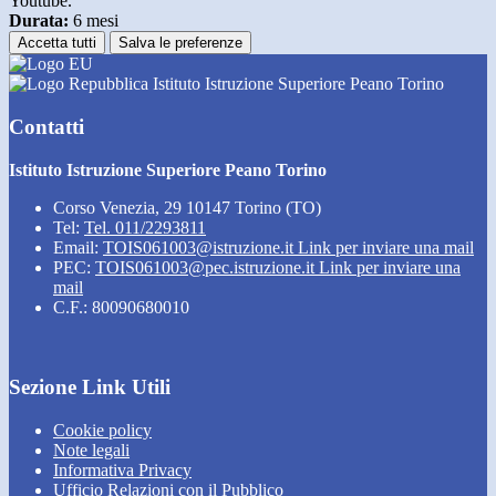
Youtube.
Durata:
6 mesi
Accetta tutti
Salva le preferenze
Istituto Istruzione Superiore Peano Torino
Contatti
Istituto Istruzione Superiore Peano Torino
Corso Venezia, 29 10147 Torino (TO)
Tel:
Tel. 011/2293811
Email:
TOIS061003@istruzione.it
Link per inviare una mail
PEC:
TOIS061003@pec.istruzione.it
Link per inviare una
mail
C.F.: 80090680010
Sezione Link Utili
Cookie policy
Note legali
Informativa Privacy
Ufficio Relazioni con il Pubblico