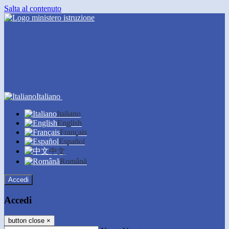
Salta al contenuto
Italiano
Italiano
English
Français
Español
中文
Română
Accedi
Accedi
button close
×