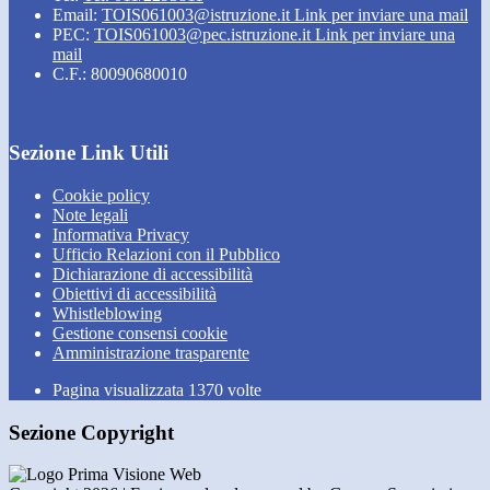
Email:
TOIS061003@istruzione.it
Link per inviare una mail
PEC:
TOIS061003@pec.istruzione.it
Link per inviare una
mail
C.F.: 80090680010
Sezione Link Utili
Cookie policy
Note legali
Informativa Privacy
Ufficio Relazioni con il Pubblico
Dichiarazione di accessibilità
Obiettivi di accessibilità
Whistleblowing
Gestione consensi cookie
Amministrazione trasparente
Pagina visualizzata
1370
volte
Sezione Copyright