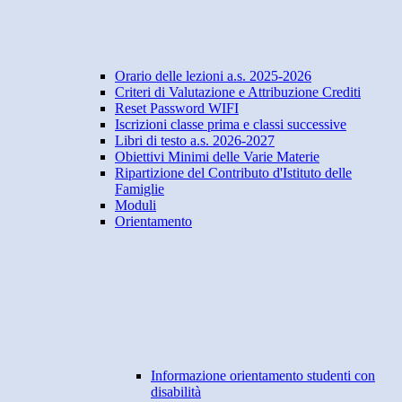
Orario delle lezioni a.s. 2025-2026
Criteri di Valutazione e Attribuzione Crediti
Reset Password WIFI
Iscrizioni classe prima e classi successive
Libri di testo a.s. 2026-2027
Obiettivi Minimi delle Varie Materie
Ripartizione del Contributo d'Istituto delle
Famiglie
Moduli
Orientamento
Informazione orientamento studenti con
disabilità