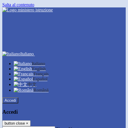
Salta al contenuto
Italiano
Italiano
English
Français
Español
中文
Română
Accedi
Accedi
button close
×