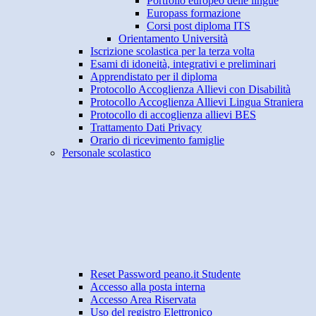
Portfolio europeo delle lingue
Europass formazione
Corsi post diploma ITS
Orientamento Università
Iscrizione scolastica per la terza volta
Esami di idoneità, integrativi e preliminari
Apprendistato per il diploma
Protocollo Accoglienza Allievi con Disabilità
Protocollo Accoglienza Allievi Lingua Straniera
Protocollo di accoglienza allievi BES
Trattamento Dati Privacy
Orario di ricevimento famiglie
Personale scolastico
Reset Password peano.it Studente
Accesso alla posta interna
Accesso Area Riservata
Uso del registro Elettronico