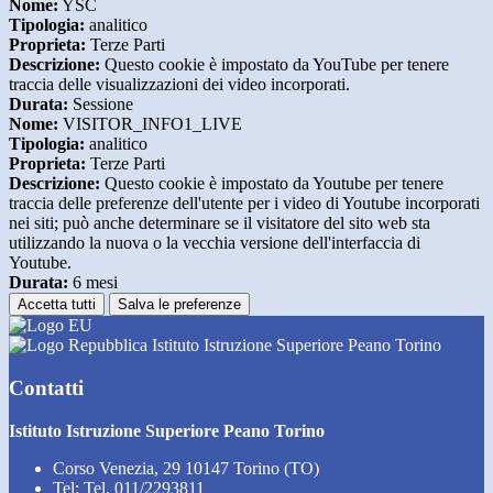
Nome:
YSC
Tipologia:
analitico
Proprieta:
Terze Parti
Descrizione:
Questo cookie è impostato da YouTube per tenere
traccia delle visualizzazioni dei video incorporati.
Durata:
Sessione
Nome:
VISITOR_INFO1_LIVE
Tipologia:
analitico
Proprieta:
Terze Parti
Descrizione:
Questo cookie è impostato da Youtube per tenere
traccia delle preferenze dell'utente per i video di Youtube incorporati
nei siti; può anche determinare se il visitatore del sito web sta
utilizzando la nuova o la vecchia versione dell'interfaccia di
Youtube.
Durata:
6 mesi
Accetta tutti
Salva le preferenze
Istituto Istruzione Superiore Peano Torino
Contatti
Istituto Istruzione Superiore Peano Torino
Corso Venezia, 29 10147 Torino (TO)
Tel:
Tel. 011/2293811