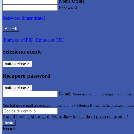
Nome Utente
Password
Password dimenticata?
-
Entra con SPID
Entra con CIE
Seleziona utente
button close
×
Recupero password
button close
×
E-mail
Verrà inviato un messaggio all'indirizz
Non hai una e-mail associata al nome utente? Effettua il reset della password tram
E-mail inviata, si prega di controllare la casella di posta elettronica!
Errore