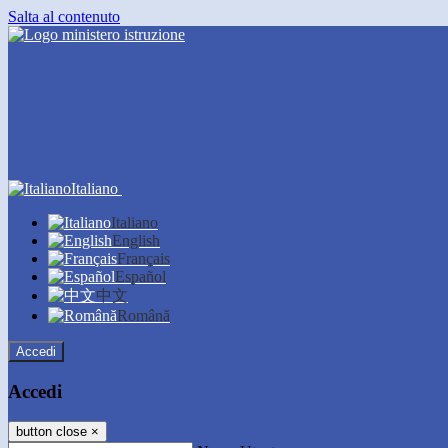
Salta al contenuto
Italiano
Italiano
English
Français
Español
中文
Română
Accedi
Accedi
button close
×