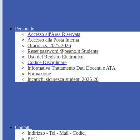
Personale
Accesso all'Area Riservata
Accesso alla Posta Interna
Orario a.s. 2025-2026
Reset password @peano.it Studente
Uso del Registro Elettronico
Codice Disciplinare
Informativa Trattamento Dati Docenti e ATA
Formazione
Incarichi sicurezza studenti 2025-26
Contatti
Indirizzo - Tel - Mail - Codici
PEC