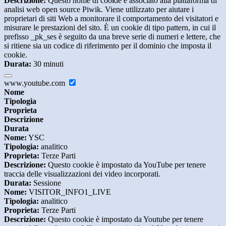
Descrizione:
Questo nome di cookie è associato alla piattaforma di
analisi web open source Piwik. Viene utilizzato per aiutare i
proprietari di siti Web a monitorare il comportamento dei visitatori e
misurare le prestazioni del sito. È un cookie di tipo pattern, in cui il
prefisso _pk_ses è seguito da una breve serie di numeri e lettere, che
si ritiene sia un codice di riferimento per il dominio che imposta il
cookie.
Durata:
30 minuti
www.youtube.com
Nome
Tipologia
Proprieta
Descrizione
Durata
Nome:
YSC
Tipologia:
analitico
Proprieta:
Terze Parti
Descrizione:
Questo cookie è impostato da YouTube per tenere
traccia delle visualizzazioni dei video incorporati.
Durata:
Sessione
Nome:
VISITOR_INFO1_LIVE
Tipologia:
analitico
Proprieta:
Terze Parti
Descrizione:
Questo cookie è impostato da Youtube per tenere