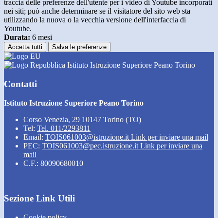
traccia delle preferenze dell'utente per i video di Youtube incorporati
nei siti; può anche determinare se il visitatore del sito web sta
utilizzando la nuova o la vecchia versione dell'interfaccia di
Youtube.
Durata:
6 mesi
Accetta tutti
Salva le preferenze
Istituto Istruzione Superiore Peano Torino
Contatti
Istituto Istruzione Superiore Peano Torino
Corso Venezia, 29 10147 Torino (TO)
Tel:
Tel. 011/2293811
Email:
TOIS061003@istruzione.it
Link per inviare una mail
PEC:
TOIS061003@pec.istruzione.it
Link per inviare una
mail
C.F.: 80090680010
Sezione Link Utili
Cookie policy