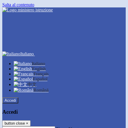
Salta al contenuto
Italiano
Italiano
English
Français
Español
中文
Română
Accedi
Accedi
button close
×